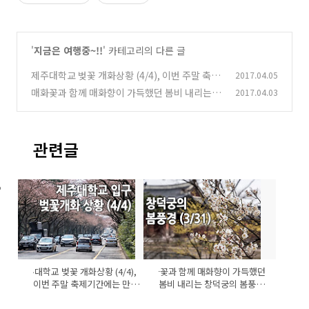
'
지금은 여행중~!!
' 카테고리의 다른 글
제주대학교 벚꽃 개화상황 (4/4), 이번 주말 축제
2017.04.05
기간에는 만개할 듯...
매화꽃과 함께 매화향이 가득했던 봄비 내리는 창
2017.04.03
(20)
덕궁의 봄풍경 (3/31)
(14)
관련글
제주대학교 벚꽃 개화상황 (4/4),
매화꽃과 함께 매화향이 가득했던
이번 주말 축제기간에는 만개
봄비 내리는 창덕궁의 봄풍경
할 듯...
(3/31)