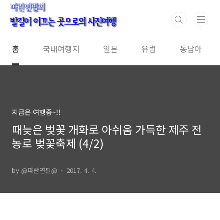
본문 바로가기
홈
국내여행지
일본
유럽
동남아
지금은 여행중~!!
때늦은 벚꽃 개화로 아쉬움 가득한 제주 전
농로 벚꽃축제 (4/2)
by @파란연필@
2017. 4. 4.