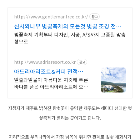
https://www.gentlemantree.co.kr/
광고
신사와나무 벚꽃축제의 모든것 벚꽃 조경 전문
기업
벚꽃축제 기획부터 디자인, 시공, A/S까지 고품질 맞춤
형으로
http://www.adriaresort.co.kr
광고
아드리아리조트&커피 전객실
바다전망, 아로마스파
일출과일몰이 아름다운 지중해 푸른
바다를 품은 아드리아리조트에 오신
것을 환영합니다
자생지가 제주로 밝혀진 왕벚꽃이 유명한 제주도는
해마다 성대한 벚
꽃축제가 열리는 곳이기도 합니다.
지리적으로 우리나라에서 가장 남쪽에 위치한 관계로 벚꽃 개화시기