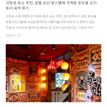
삿포로 숙소 추천, 호텔 보단 호스텔에 가까운 포트뭄 도미
토리 숙박 후기
삿포로 시내 저렴하고 가성비 좋은 숙소 추천, 게스트하우스 같은 포트뭄
호텔 지난 6월에 다녀온 홋카이도 여행기를 아직 마무리 다 못하고 있는
가운데, 지지난주 홋카이도에서는 큰 지진이 났더라구요. 그래서 아직까
지도 많이 어수선한 가운데, 홋카이도 여행 계획이 있으신 분들은 고민이
2018. 9. 17.
많으실 것 같습니다. 그래도 지금은 철도와 전기 같은 기반시설들이 어느
정도 복구가 되고 점점 안정을 찾아가고 있다고 하니... 늦가을 이후로는
정상적으로 여행을 가도 되지 않을까 조심스레 예측을 해봅니다. (물론
더이상 큰 여진이 없을거란 전제하에서 말이죠...) 암튼... 홋카이도 관문
삿포로는 여행을 가게 되면 꼭 한번 들르거나 지나쳐야 하는 곳이기도 한
데, 최근 삿포로 시내 호텔들 가격이 예전보다 많이 비싸진 것 같더라..