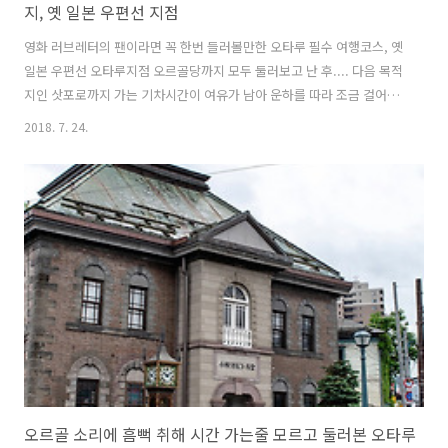
지, 옛 일본 우편선 지점
영화 러브레터의 팬이라면 꼭 한번 들러볼만한 오타루 필수 여행코스, 옛
일본 우편선 오타루지점 오르골당까지 모두 둘러보고 난 후.... 다음 목적
지인 삿포로까지 가는 기차시간이 여유가 남아 운하를 따라 조금 걸어보
기로 했습니다. 오타루 운하는 관광안내소가 있는 다리 위쪽과 크루즈 탑
2018. 7. 24.
승하는 다리 쪽 말고는 잘 모르시는 것 같은데, 실제 운하는 북쪽으로 계
속 뻗어있고, 운하 옆 산책로도 계속 이어져 있어요. 운하 옆 산책로를 따
라 북쪽으로 계속 걷다보면 역사가 꽤나 오래되어 보임직한 오래된 건물
이 나오게 됩니다. 이 건물은 구 일본유선 주식회사 우편선 오타루 지점
이 있던 곳이라 하는데요. 바로 영화 '러브레터'의 촬영지이기도 합니다.
영화 러브레터를 재미있게 보셨거나 영화의 팬이라면 이곳은 꼭 한번 들
러봐야..
오르골 소리에 흠뻑 취해 시간 가는줄 모르고 둘러본 오타루