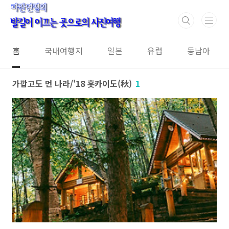
본문 바로가기
홈
국내여행지
일본
유럽
동남아
가깝고도 먼 나라/'18 홋카이도(秋)
1