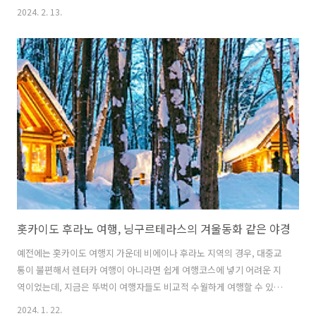
월대보름 때가 되면 한 해의 풍년과 건강을 기원하기 위해 전국 각지에서
2024. 2. 13.
달맞이 행사로 대형 달집을 태우는 행사가 열리게 됩니다. 나름 꽤 큰 볼
거리이기도 한데요. 특히 올해 정월대보름은 토요일이어서 가족 및 친구
들과 대보름 행사 달집태우기 행사에 참여해 보는 것도 좋은 경험과 추억
이 되지 않을까 생각됩니다. 부산에서도 역시 해운대와 송도해수욕장 등
에서 달맞이 행사로 대형 달집태우기가 예정되어 있는데요. 지금부터 소
개해 드리도록 하겠습니다. 해운대 달맞이 온천 축제 부산에서 가장 오래
되었고, 정..
홋카이도 후라노 여행, 닝구르테라스의 겨울동화 같은 야경
예전에는 홋카이도 여행지 가운데 비에이나 후라노 지역의 경우, 대중교
통이 불편해서 렌터카 여행이 아니라면 쉽게 여행코스에 넣기 어려운 지
역이었는데, 지금은 뚜벅이 여행자들도 비교적 수월하게 여행할 수 있도
록 투어 상품들이 많이 나와 있어 에전보다는 접근성이 좋아진 것 같습니
2024. 1. 22.