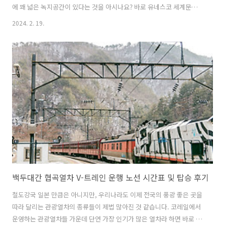
에 꽤 넓은 녹지공간이 있다는 것을 아시나요? 바로 유네스코 세계문화
유산으로도 지정된 조선왕릉인 선릉과 정릉이 위치해 있습니다. 답답한
2024. 2. 19.
회색빛 빌딩숲 사이에 이러한 초록의 녹지공간이 있다는 것이 조금 의외
일 수도 있는데요. 오히려 이런 점 때문에 평일 점심시간이나 잠깐의 휴
식시간 동안 강남 부근의 직장인 분들이 가끔 왕릉의 숲길을 산책하며 걸
을 수 있는 곳이 되기도 하지요. 조선왕릉 선릉 정릉 관람료 입장료 다만,
아무래도 세계문화유산으로 관리되고 있는 곳이라 별도의 입장료가 필
요한데요. 대인(만 25~64세) 기준으로 1000원입니다. 비교적 부담없는
금액이기도 하고..
백두대간 협곡열차 V-트레인 운행 노선 시간표 및 탑승 후기
철도강국 일본 만큼은 아니지만, 우리나라도 이제 전국의 풍광 좋은 곳을
따라 달리는 관광열차의 종류들이 제법 많아진 것 같습니다. 코레일에서
운영하는 관광열차들 가운데 단연 가장 인기가 많은 열차라 하면 바로 V