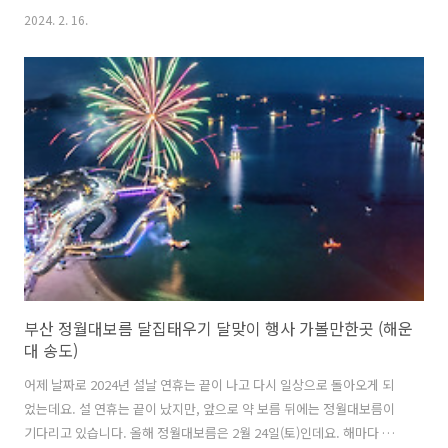
트레인이라 불리는 백두대간 협곡열차가 아닐까 생각되는데요. 경상북
2024. 2. 16.
도 및 강원도 오지와 협곡 지역을 연결하는 백두대간 협곡열차는 험준한
지형에 깔린 노선 특성 때문인지 지난 여름 집중 호우 때 일부 철로가 유
실되어 한동안 운행이 중지되었다가 다시금 운행을 하기 시작한 관광열
차이기도 합니다. 그래서 운행소식이 꽤 반가운 열차이기도 한데요. 이번
글에서는 백두대간 협곡열차의 운행 노선과 시간표, 그리고 직접 탑승했
던 후기를 소개해 볼까 합니다. 백두대간 협곡열차 (V-트레인) 운행 노선
및 시간표 (..
부산 정월대보름 달집태우기 달맞이 행사 가볼만한곳 (해운
대 송도)
어제 날짜로 2024년 설날 연휴는 끝이 나고 다시 일상으로 돌아오게 되
었는데요. 설 연휴는 끝이 났지만, 앞으로 약 보름 뒤에는 정월대보름이
기다리고 있습니다. 올해 정월대보름은 2월 24일(토)인데요. 해마다 정