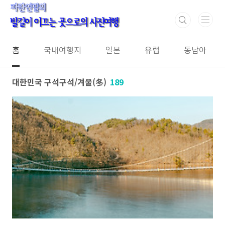
본문 바로가기
홈
국내여행지
일본
유럽
동남아
대한민국 구석구석/겨울(冬)
189