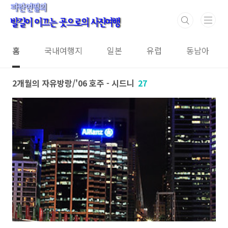
본문 바로가기
홈
국내여행지
일본
유럽
동남아
2개월의 자유방랑/'06 호주 - 시드니
27