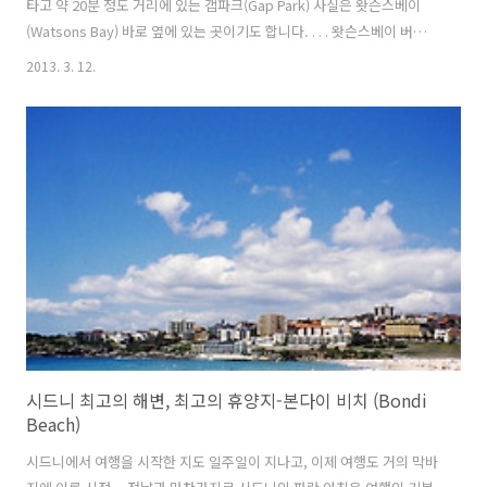
타고 약 20분 정도 거리에 있는 갭파크(Gap Park) 사실은 왓슨스베이
(Watsons Bay) 바로 옆에 있는 곳이기도 합니다. . . . 왓슨스베이 버스
정류장에 내리면 바로 눈앞에 Gap Park로 가는 이정표를 바로 볼 수 있
2013. 3. 12.
으니 버스 정류장에서 바로 갭파크로 이어지는 산책로 찾기는 쉬워요~
^^ . . . 이곳은 공원이라 해도 특별히 넓은 잔디밭이나.. 그런 곳 보다는...
아~~주 멋있는 영화속과 같은 푸른 해안의 절경을 볼수 있는 곳이라 보면
되는 곳입니다. 실제로 이곳에서 영화 '빠삐용'에서 바다로 떨어지는 장
면이 촬영되기도 했다고 하네요. . . . 푸른 하늘이 맞닿을 정도로 산책로
가 이어지는 길... ..
시드니 최고의 해변, 최고의 휴양지-본다이 비치 (Bondi
Beach)
시드니에서 여행을 시작한 지도 일주일이 지나고, 이제 여행도 거의 막바