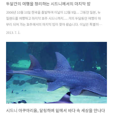
두달간의 여행을 정리하는 시드니에서의 마지막 밤
2006년 10월 10일 한국을 출발하여 이날이 12월 9일... 그동안 일본, 뉴
질랜드를 여행하고 마지막 호주 시드니까지.... 거의 두달동안 여행이 마
무리 되어 가는 호주에서의 마지막 밤이 찾아 왔습니다. 이날은 특별히
어딜 가거나 한 것은 아니었고... 여행의 마지막을 정리하면서 조그만 기
2013. 7. 1.
념품을 사기 위해 시내에 잠시 다녀온 것이 다였는데, 저녁을 먹고 휴식
을 취하던 중... 숙소에 한국 친구들이 체크인하여 들어오길래 같이 시내
야경을 구경하러 달링하버에 나가기로 했어요. . . . 전날 낮에 봤던 달링
하버의 크리스마스 트리.. 밤에 보니 이쁘게 조명이 들어와 있더군요~ ^^
. . . 빌딩 뒤로 보이는 시드니 타워도 이젠 추억이 되어가고 있구요. 왠지
여행의 마지막 밤이라고 하니 시원섭섭해지는 순..
시드니 아쿠아리움, 달링하버 밑에서 바다 속 세상을 만나다