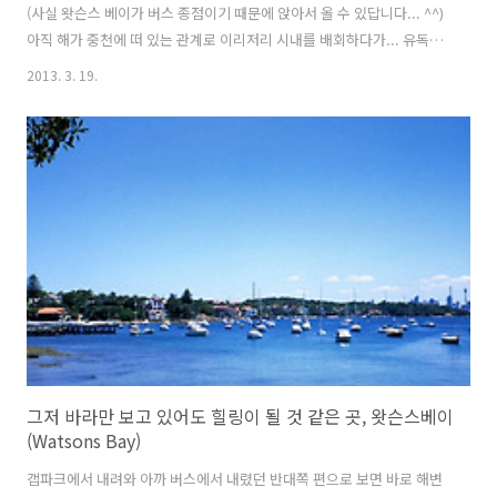
(사실 왓슨스 베이가 버스 종점이기 때문에 앉아서 올 수 있답니다... ^^)
아직 해가 중천에 떠 있는 관계로 이리저리 시내를 배회하다가... 유독스
럽게 눈에 띄는 높은 구조물이 우뚝서있는 모습을 봅니다. , , , 바로 시드
2013. 3. 19.
니 타워 (Sydney Tower)라지요. 그래.. 오늘 오후시간부터 저녁때까지
는 저곳에서 보내보자.. 라고 결심을 하게 됩니다. . . . 사실 웬만한 시내
에서는 저 타워를 쉽게 볼 수 있으므로 목적지가 확실하게 정해지더라구
요. 덕분에 지도 없이도 쉽게 찾아갈수 있는 곳.. 타워만 따라 졸졸졸...
^^;; 그리하여 드디어 타워로 올라갈 수 있는 건물 입구에 도착~ ^^ 일단
건물에 들어서면 타워로 올라갈수 ..
그저 바라만 보고 있어도 힐링이 될 것 같은 곳, 왓슨스베이
(Watsons Bay)
갭파크에서 내려와 아까 버스에서 내렸던 반대쪽 편으로 보면 바로 해변