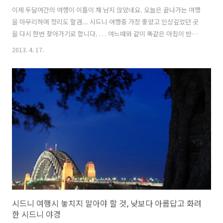
이제 두달여간의 여행이 이틀이 채 남지 않았네요. 오늘은 끝나가는 여행
을 마무리하며 정리도 할겸... 시드니 여행중 가장 좋았고 인상깊었던 곳
을 다시 한번 찾아가기로 합니다. . . . 여느때와 같이 똑같은 아침이 반복
되고 또다시 시내로 걸어나오며 마치 이제 시드니에서의 생활이 일상생
2013. 4. 17.
활이 되어버린냥... 그저 무덤덤한 마음으로 발걸음을 옮겨보네요. . . . 시
드니에서 가장 좋았던 곳... 가장 인상 깊었던 곳 중 한 곳... 주저없이 선
택한 이 곳.... . . . 바로 "시드니 천문대 공원" 이지요. . . . 일본에서 시드
니에 도착하자마자 처음으로 찾아갔던 곳이기도 하지요. 언제나 휴식같
이 다가왔던 평화롭고 여유로웠던 곳... . . . 시드니에 있는 동안 벌써 이
곳에만 3번째 정도 올라온 것 같습..
시드니 여행시 놓치지 말아야 할 것, 낮보다 아름답고 화려
한 시드니 야경