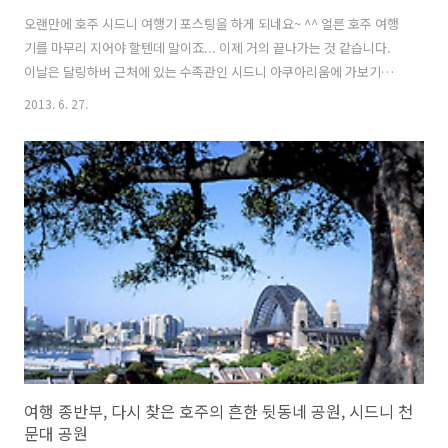
오랜만에 호주 시드니 여행기 포스팅을 하게 되네요~ ^^ 얼른 호주 여행
기를 마무리 지어야 할텐데 말이죠... 이제 거의 끝나가는 것 같습니다.
이날은 달링하버 근처에 있는 수족관인 시드니 아쿠아리움에 가보기로
한 날이었어요. ^^ . . . 달링하버는 언제 와도 사람들의 여유로움이 가득
2013. 6. 27.
묻어나는 그런 곳이었던 것 같았습니다. . . . 12월인데도 불구하고... 남
반구의 특성상.. 계절이 반대라... 이곳 시드니는 한창 여름을 향해 달려
갑니다. 더위를 식히기 위해 달링하버 한쪽엔 이렇게 계단식 분수대를 만
들어 놓았네요. . . . 한여름의 크리스마스를 맞이하는 기분은 어떨까 궁금
해 집니다. ^^ . . . 드디어 시드니 아쿠아리움에 입장하기 위해 매표소 앞
에 왔네요. 참고로 사진에 보이는 가격은 200..
여행 종반부, 다시 찾은 호주의 흔한 뒷동네 공원, 시드니 천
문대 공원