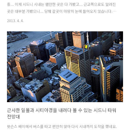
중... 이제 시드니 시내는 왠만한 곳은 다 가봤고... 근교쪽으로도 알려진
곳은 대부분 가봤으니... 당췌 갈곳이 마땅히 눈에 들어오지 않습니다...
-.-;; 여비라도 좀 많이 남아 있었다면 차라리 비행기나 기차를 타고 멜버
2013. 4. 4.
른이나 이런쪽으로 한번 가볼까도 했었지만, 아시다시피 여행 막바지 단
계라...호주 달러도 거의 바닥난 상태... ㅠ.ㅠ 카드신공도 이제 감당키 어
려울듯 하고 숙소에서 여행지 팜플렛 뭉치들을 뒤적거리던 중... 한 곳이
눈에 들어왔습니다... ^^ 울릉공 (Wollongong) 첨엔 호주에 웬 울릉도?
이랬으나... 역시 무식이 금방 티가 나고... -.-;; 사실 '울릉공' 이라는 말
은 원주민어로 '바다의 소리..
근사한 일몰과 시티야경을 내려다 볼 수 있는 시드니 타워
전망대
왓슨스 베이에서 버스를 타고 편안히 앉아 다시 시내까지 도착을 했네요.