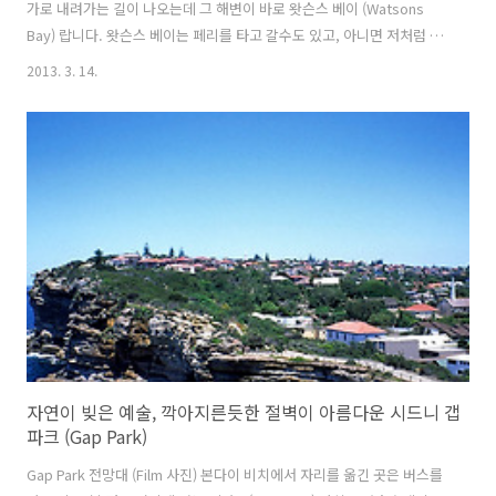
가로 내려가는 길이 나오는데 그 해변이 바로 왓슨스 베이 (Watsons
Bay) 랍니다. 왓슨스 베이는 페리를 타고 갈수도 있고, 아니면 저처럼 버
스를 타고 갭파크를 둘러본 뒤, 들릴수도 있는 곳이예요. . . . 해변쪽으로
2013. 3. 14.
내려가는 길이랍니다. 이곳도 푸른 해변 뒷쪽으로 자리잡은 넓~은 잔디
밭이 정말 부러웠던 기억이 나네요. 넓은 잔디밭과 푸른바다가 같이 공존
하는 곳... ^^ . . . 멋진 해변공원이 따로 없네요... 돗자리만 있으면 딱인
데.. ^^ . . . 여기저기 도란도란 모여 휴식을 즐기는 사람들이 많았습니다.
. . . 잔디 위에서 데이트를 즐기는 커플들이 부러운지 갈매기들이 훼방을
놓고 있는 것 같네요~ ^^;; . ...
자연이 빚은 예술, 깍아지른듯한 절벽이 아름다운 시드니 갭
파크 (Gap Park)
Gap Park 전망대 (Film 사진) 본다이 비치에서 자리를 옮긴 곳은 버스를