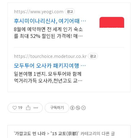
https://www.yeogi.com
광고
후시미이나리신사, 여기어때 결
제사 최대 2만원 추가할인
8월에 예약하면 전 세계 인기 숙소
를 최대 52% 할인된 가격에! 매주
쏟아지는 다양한 혜택! 앱으로 알림
받고 똑똑하게 숙소 예약하기
https://tourchoice.modetour.co.kr
광고
모두투어 오사카 패키지여행 볼
거리,먹거리 가득한 오사카
일본여행 1번지. 모두투어와 함께
먹거리가득 오사카,천년고도 교
토,USJ까지 볼거리 가득 도톰보리,
천년고도 교토, 아이들에게 인기만
점 USJ까지
19
구독하기
'
가깝고도 먼 나라
>
'15 교토(京都)
' 카테고리의 다른 글