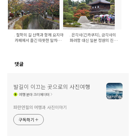
교토 철학의 길 산책과 함께 요지야
교토 은각사(긴카쿠지), 금각사의
카페에서 즐긴 따뜻한 말차라
화려함 대신 일본 정원의 진수
떼 한잔
를 느낄 수 있는 곳
댓글
발길이 이끄는 곳으로의 사진여행
여행
분야 크리에이터
파란연필의 여행과 사진이야기
구독하기