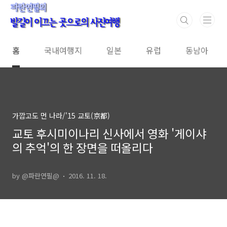
본문 바로가기
홈
국내여행지
일본
유럽
동남아
가깝고도 먼 나라/'15 교토(京都)
교토 후시미이나리 신사에서 영화 '게이샤
의 추억'의 한 장면을 떠올리다
by @파란연필@
2016. 11. 18.