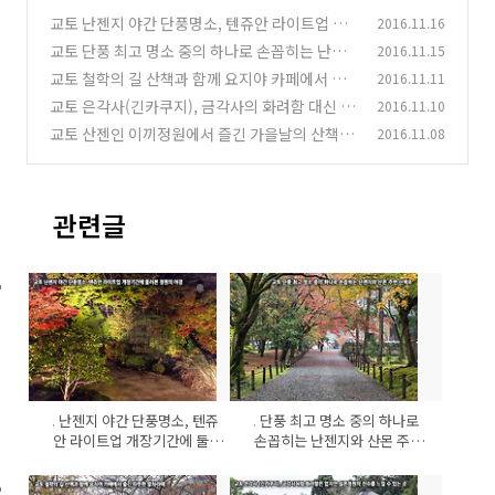
교토 난젠지 야간 단풍명소, 텐쥬안 라이트업 개
2016.11.16
장기간에 둘러본 정원의 야경
교토 단풍 최고 명소 중의 하나로 손꼽히는 난젠
2016.11.15
(10)
지와 산몬 주변 산책로
교토 철학의 길 산책과 함께 요지야 카페에서 즐
2016.11.11
(8)
긴 따뜻한 말차라떼 한잔
교토 은각사(긴카쿠지), 금각사의 화려함 대신 일
2016.11.10
(14)
본 정원의 진수를 느낄 수 있는 곳
교토 산젠인 이끼정원에서 즐긴 가을날의 산책과
2016.11.08
(8)
단풍이 물드는 풍경
(6)
관련글
교토 난젠지 야간 단풍명소, 텐쥬
교토 단풍 최고 명소 중의 하나로
안 라이트업 개장기간에 둘러
손꼽히는 난젠지와 산몬 주변
본 정원의 야경
산책로