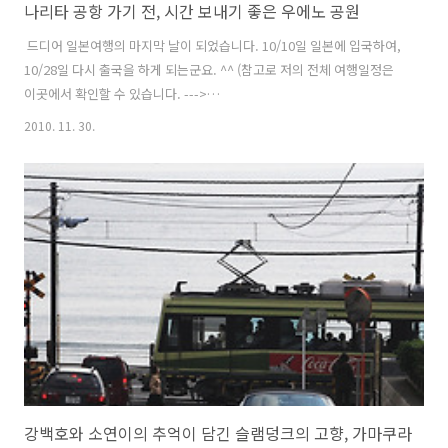
나리타 공항 가기 전, 시간 보내기 좋은 우에노 공원
드디어 일본여행의 마지막 날이 되었습니다. 10/10일 일본에 입국하여,
10/28일 다시 출국을 하게 되는군요. ^^ (참고로 저의 전체 여행일정은
이곳에서 확인할 수 있습니다. --->
http://shipbest.tistory.com/171) 이제 또다른 여행지 뉴질랜드를 가
2010. 11. 30.
기 위해, 일단 호주 시드니행 비행기를 타야 하는데, 비행기 탑승 시간이
밤시간이라... 오전에 이런저런 짐들을 챙기며 기념품을 사고, 오후 느즈
막한 시간에 나와 우에노 공원에 잠시 들렀다 가기로 합니다. 도쿄 나리
타 공항을 이용해 보신 분들은 아시겠지만, 공항으로 가기 위해서는 대부
분 우에노에서 출발하는 열차를 많이 이용하게 되므로 공항 가기전에 시
간상 여유가 있다면, 우에노 공원에 잠시 들렀다 가는 것도 참 좋을것 같
더라..
강백호와 소연이의 추억이 담긴 슬램덩크의 고향, 가마쿠라