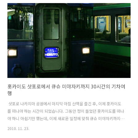
나보니 다음날 아침이더군요.. ㅎㅎㅎ 전날 일찍 곯아 떨어진 덕분인지..
개운한 기분으로 또 새로운 일정을 시작해 보기로 합니다. . . . 이날의 일
정은 미야자키에서 2시간 반 정도 거리에 있는 타카치호에 다녀오는 것
이었습니다. 이때까지 홋카이도 지도만 보다가 규슈 지도를 보니 조금 어
색하기도 하네요. ^^;; 타카치호는 부근에 있는 아소산이 화산..
홋카이도 삿포로에서 큐슈 미야자키까지 30시간의 기차여
행
삿포로 나카지마 공원에서 마지막 아침 산책을 즐긴 후, 이제 홋카이도
를 떠나야 하는 시간이 되었습니다. 그동안 정이 들었던 홋카이도를 떠나
야 하니 아쉽기만 했는데, 이제 새로운 일정에 맞춰 큐슈 미야자키까지
가야하는 그야말로 일본열도 종단의 대 PROJECT를 펼쳐야 하는 대장정
2010. 11. 23.
이 시작되는 날이기도 하지요. ^^ 이번 여행은 긴 일정 때문에 체력을 안