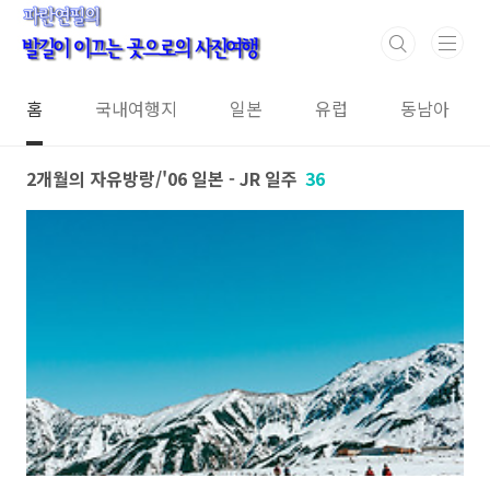
본문 바로가기
홈
국내여행지
일본
유럽
동남아
2개월의 자유방랑/'06 일본 - JR 일주
36