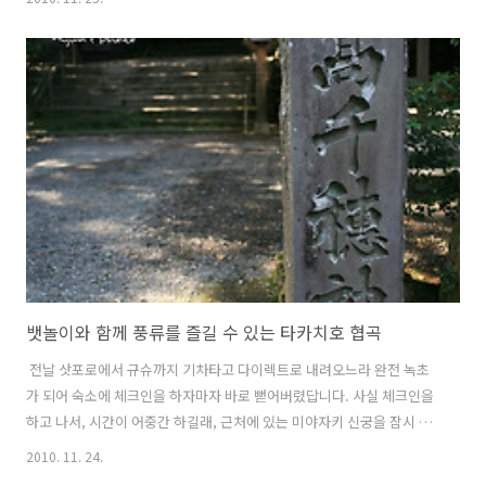
시즌이 끝나면 동계훈련을 떠나는데 그중 한곳... 바로 이곳 미야자키 캠
프를 많이 차린다고 합니다. 그만큼 겨울철에도 온난한 기후로 인해 활동
하기 좋고, 무엇보다 시원한 태평양 바다와 면해있어 꼭 바닷가를 가보고
싶더라구요. . . . 일단, 아침일찍 바다를 볼 수 있는 호리키리 전망대와 아
오시마를 다녀온 후, 이제 다음날이면 패스 만료일자가 되기 때문에 큐슈
에는 오래있지 못해 저녁에는 오이타를 거쳐 후쿠오카까지 가야 했습니
다...
뱃놀이와 함께 풍류를 즐길 수 있는 타카치호 협곡
전날 삿포로에서 규슈까지 기차타고 다이렉트로 내려오느라 완전 녹초
가 되어 숙소에 체크인을 하자마자 바로 뻗어버렸답니다. 사실 체크인을
하고 나서, 시간이 어중간 하길래, 근처에 있는 미야자키 신궁을 잠시 다
녀오기도 했지만, 너무 피곤해서 뭘 봤는지.. 제대로 기억이 나질 않네요.
2010. 11. 24.
-.-;; 암튼 다녀오자마자 저녁도 먹지 않은채 곯아 떨어졌다는.. ^^ 일어