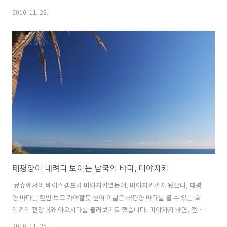
島)는 미야자키 중심부에서 남쪽으로 약 15km 떨어진 태평양 상에 있는
2010. 11. 26.
둘레 약 1.5km의 아주 작은 섬이랍니다. 육지와도 그리 멀리 떨어져 있
지 않아 섬과 연결된 다리 위를 걸어서 다녀올 수 있을 정도로 가까우며,
특히, 아오시마가 여행지로 주목 받는 것은 섬 주변을 둘러싼 빨래판 모
양으로 생긴 특이한 해안가를 들 수 있는데, 오랜 세월동안 파도의 침식
작용으로 인해 생겨난 자연현상이며, 썰물 때에 보다 자세히 볼 수 있다
고 하네요. 그리고 따뜻한 기후로 인하여 섬 전체가 대부분 아열대성 식
물..
태평양이 내려다 보이는 남국의 바다, 미야자키
큐슈에서의 베이스캠프가 미야자키였는데, 미야자키까지 왔으니, 태평
양 바다는 한번 보고 가야할듯 싶어 이날은 태평양 바다를 볼 수 있는 호
리키리 전망대와 아오시마를 둘러보기로 했습니다. 미야자키 하면, 전 제
일 먼저 국내 프로야구 캠프 훈련지가 떠오르더군요. 국내 몇몇 구단들이
2010. 11. 25.