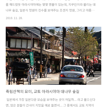
를 해드렸듯 아라시야마에는 몇몇 명물이 있는데, 치쿠린이라 불리는 대
나무 숲길, 일본식 정원의 진수를 보여주는 조겐지 정원, 그리고 아름다
운 목책교 도게츠교까지... 아라시야마를 여행하시는 분들이라면 꼭 들
2010. 11. 28.
러야 할 명소들이지만, 마지막 한 곳이 남아있답니다. 바로 이번 포스팅
에서 소개해 드릴 토롯코 열차를 꼭 타보셔야 하는데, 역시나 철도 인프
라가 잘 갖춰진 곳이기에, 이곳 역시 아라시야마의 전체 절경을 한눈에
볼 수 있는 관광열차, 토롯코 열차가 운행을 하고 있어 꼭 탑승해 보시길
추천드려요. . . . 조겐지 정원에서부터 이어진 대나무 숲길을 따라 끝까지
걸어나오면, 이렇게 토롯코 열차를 탈 수 있는 토롯코 사가역까지 가는
이정표..
죽림산책의 묘미, 교토 아라시야마 대나무 숲길
일본에서 가장 일본다운 모습을 보여주는 곳이 어딜까... 라고 물으신다
면, 많은 분들이 간사이 지방을 예로 들면서... 그 중에서도 교토 지역이