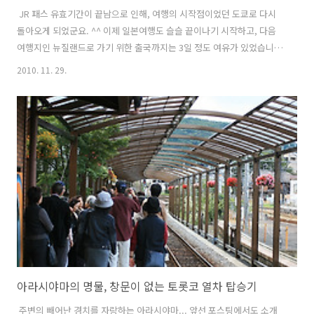
JR 패스 유효기간이 끝남으로 인해, 여행의 시작점이었던 도쿄로 다시
돌아오게 되었군요. ^^ 이제 일본여행도 슬슬 끝이나기 시작하고, 다음
여행지인 뉴질랜드로 가기 위한 출국까지는 3일 정도 여유가 있었습니
다. 2주동안 너무 많이 돌아다닌 탓인지.. 하루는 휴식을 취하고, 시간이
2010. 11. 29.
되면 도쿄 근교 위주로 여행을 하기로 했는데, 전철을 타고 조금만 외곽
으로 빠지면 갈 수 있는 가마쿠라와 에노시마를 가기로 결정을 했습니다.
사실 이제 JR 패스는 끝났기 때문에 교통비 부담으로 멀리 가지는 못했
어요. ^^;; . . . 일단, 가마쿠라를 먼저 가기로 하고, 도쿄역에서 요코스카
센을 타기 위해 승차장을 찾아 내려가기로 합니다. 도쿄 시외로 나가는
근교선을 타기 위한 승차장은 한참 지하로 내려가더라구요. ^^;;..
아라시야마의 명물, 창문이 없는 토롯코 열차 탑승기
주변의 빼어난 경치를 자랑하는 아라시야마... 앞선 포스팅에서도 소개