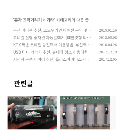
'
혼자 끄적거리기
>
기타
' 카테고리의 다른 글
등산 아이젠 추천, 스노우라인 아이젠 구입 및 겨
2019.01.16
울 한라산 등산 후기
코레일 신형 승차권 자동발매기 (태블릿형 티켓
2018.05.08
(6)
발권기) 이용 방법 및 설치된 역
KTX 특송 코레일 당일택배 이용방법, 부산역 비
2018.04.26
(6)
롯한 각 역별 영업시간 및 요금
USB 미니 가습기 추천, 휴대와 청소가 용이한 로
2017.12.19
(12)
제트 RX-8520 구입 후기
저전력 온풍기 히터 추천, 플러스마이너스 제로
2017.12.05
(6)
리플렉트 에코 히터 REH-400 구입 후기
(11)
관련글