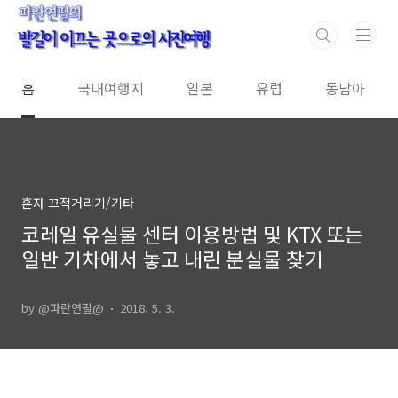
본문 바로가기
홈
국내여행지
일본
유럽
동남아
혼자 끄적거리기/기타
코레일 유실물 센터 이용방법 및 KTX 또는
일반 기차에서 놓고 내린 분실물 찾기
by @파란연필@
2018. 5. 3.