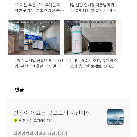
등산 아이젠 추천, 스노우라인 아
코레일 신형 승차권 자동발매기
이젠 구입 및 겨울 한라산 등산
(태블릿형 티켓 발권기) 이용
후기
방법 및 설치된 역
KTX 특송 코레일 당일택배 이용방
USB 미니 가습기 추천, 휴대와 청
법, 부산역 비롯한 각 역별 영
소가 용이한 로제트 RX-8520
업시간 및 요금
구입 후기
댓글
발길이 이끄는 곳으로의 사진여행
여행
분야 크리에이터
파란연필의 여행과 사진이야기