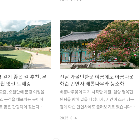
경계면에 위치한 황매산에도
만, 최근 울산 슬도 인근에도 새로운 댑싸리와
어나게 됩니다. 그래서 이번
팜파스 군락지가 생겼다는 소식을 듣고 직접
025 황매산 억새축제 일정과
다녀왔습니다. 이번 글에서는 현재 슬도 댑싸
방면으로 오르는 등산코스 및
리의 개화 상황과 함께 위치, 주차 정보 등을
고 주차장 정보와 작년 이맘때
소개해보려 합니다. 울산 동구 방어동에 위치
 억새의 풍경을 소개해 볼까
한 슬도는 바다를 가까이 두고 있어 산책 겸 바
작년에 제가 황매산 억새를 보
다 풍경을 즐기기 좋은 곳입니다. 슬도 입구 쪽
10/10 이었습니다. 올해는
에는 공영주차장이 따로 마련되어 있지만, 이
 시작하는 것 같더라고요.
번에 새롭게 조성된 댑싸리 군락지는 기존 입
새축제 일정2025 황매산 억새
구에서 조금 떨어진 곳에 위치해 있어서 임시
 걷기 좋은 길 추천, 문
전남 가볼만한곳 여름에도 아름다운
김없이 가을의 정취를 물씬
주차장을 이용하는 편이 훨씬 더 편리합니다.
원 옛길 트레킹
화순 만연사 배롱나무와 능소화
 황매산 일대에서..
내비게이션에 ‘울산 동구 방어동 37-1’을 입
요즘, 오랜만에 문경 여행을
배롱나무꽃이 피기 시작한 계절. 담양 명옥헌
력..
. 문경을 대표하는 곳이자
원림을 향해 길을 나섰다가, 시간이 조금 남는
로 많은 관광객이 찾는다는
김에 화순 만연사에도 들러보기로 했습니다.
원이 이번 여행의 목적지였습
배롱나무가 활짝 피었다는 소식을 들었거든
2025. 8. 4.
가기 힘들다'는 뜻의 '새재'는
요. 담양에서 화순까지는 차로 30~40분 거리,
들이 한양으로 과거를 보러
생각보다 가까운 편이어서 부담 없이 다녀올
 넘어야 했던 고갯길이라 하
수 있었습니다. 사실 만연사는 겨울 설경으로