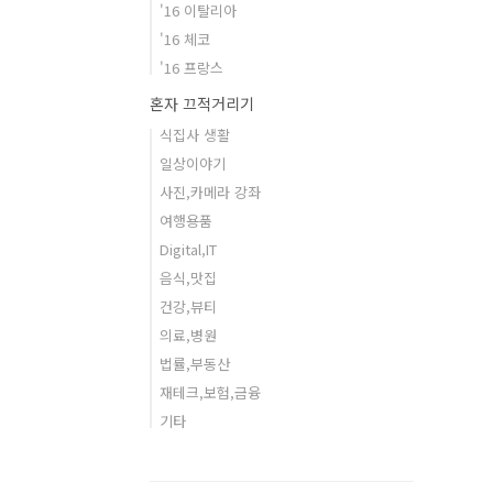
'16 이탈리아
'16 체코
'16 프랑스
혼자 끄적거리기
식집사 생활
일상이야기
사진,카메라 강좌
여행용품
Digital,IT
음식,맛집
건강,뷰티
의료,병원
법률,부동산
재테크,보험,금융
기타