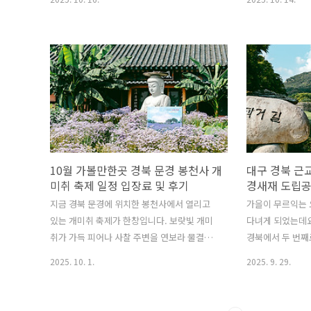
옥카페 소북 밀당책방에 대해 소개를 해볼까
남 합천과 산청 
합니다. 위치 : 경남 산청군 신등면 신차로
억새가 한가득 피
526-9영업시간 : 11시~19시 (라스트오더
글에서는 올해 2
18:30) 황매산 억새축제를 보고 산청을 지나
합천 또는 산청 
진주로 향하던 길, 잠시 들른 곳이 바로 산청의
추천 코스, 그리
한옥카페 소북 밀당책방이었는데요. 개인적으
쯤 다녀온 황매산
로 조용하고 고즈넉한 분위기 속에서 커피 한
합니다. 참고로 
잔을 즐길 수 있는 한옥카페를 좋아하는 편인
러 다녀온 날짜는 
데, 마침 진주 근교인 산청에 작은 한옥카페가
축제가 조금 늦게
있다는 이야기를 듣고 호기심에 찾아가 보기
2025 황매산 억
10월 가볼만한곳 경북 문경 봉천사 개
대구 경북 근교
로 했습니다. 황매산 억새를 실컷 감상한 뒤 오
축제는 올해도 어
미취 축제 일정 입장료 및 후기
경새재 도립공
후 늦은 시간에 도착한 소북은 실제 옛 한..
느낄 수 있는 합천
지금 경북 문경에 위치한 봉천사에서 열리고
가을이 무르익는 
있는 개미취 축제가 한창입니다. 보랏빛 개미
다녀게 되었는데요
취가 가득 피어나 사찰 주변을 연보라 물결로
경북에서 두 번째
뒤덮는 이 축제는 최근 SNS에서 입소문을 타
문경새재 도립공
2025. 10. 1.
2025. 9. 29.
면서 초가을 가을꽃 명소로 떠오르고 있는 곳
니다. '새도 넘어
인데요. 봉천사라는 이름은 다소 생소했지만,
과거 영남의 선비
해마다 9월 말부터 10월 초중순까지 피는 개
가기 위해 반드시