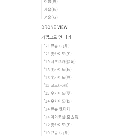
여름(夏)
가을(秋)
겨울(冬)
DRONE VIEW
가깝고도 먼 나라
'23 큐슈 (九州)
'23 홋카이도(冬)
'19 시즈오카(静岡)
'18 홋카이도(秋)
'18 홋카이도(夏)
'15 교토(京都)
'15 홋카이도(夏)
'14 홋카이도(秋)
'14 큐슈 렌터카
'14 미야코섬(宮古島)
'12 홋카이도(冬)
'10 큐슈 (九州)