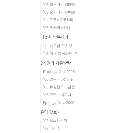
'09 호쿠리쿠 (北陸)
'08 오키나와 (沖繩)
'06 도쿄&요코하마
'06 홋카이도(冬)
따뜻한 남쪽나라
'24 베트남 호치민
'17 태국 방콕&후아힌
2개월의 자유방랑
Prolog..(Oct 2006)
'06 일본 - JR 일주
'06 뉴질랜드 - 남섬
'06 호주 - 시드니
Epilog..(Dec 2006)
유럽 맛보기
'09 오스트리아
'09 그리스