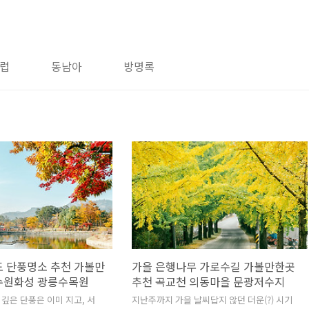
럽
동남아
방명록
도 단풍명소 추천 가볼만
가을 은행나무 가로수길 가볼만한곳
수원화성 광릉수목원
추천 곡교천 의동마을 문광저수지
 깊은 단풍은 이미 지고, 서
지난주까지 가을 날씨답지 않던 더운(?) 시기