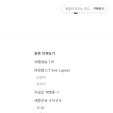
발길이 이끄는 곳으로의 사진여행
구독하기
분류 전체보기
여행정보 TIP
타임랩스(Time Lapse)
단편작
완성작
지금은 여행중~!!
대한민국 구석구석
봄(春)