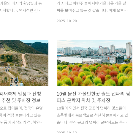
 가을의 마지막 황금빛과 붉
가 지나고 이번주 들어서야 가을다운 가을 날
시작합니다. 역사적인 건축
씨를 보여주고 있는 것 같습니다. 어제 오후부
 어우러진 서울과 경기도의
터 갑자기 날씨가 쌀쌀해졌는데요. 그런 만큼
2025. 10. 20.
고즈넉하면서도 화려한 늦가을
애타게 기다리던 단풍도 이제 서서히 물들기
 있는 최고의 여행지인데요.
시작할 것 같습니다. 그래서 이번 글에서는 10
스러운 기와와 어우러진 오
월말에서 11월초까지 가볼만한 우리나라 은행
인 아름다움을 극대화하며,
나무 가로수길이 예쁜 3곳의 단풍명소를 소개
쳐지는 붉은 물결은 일상 속
해 드릴까 하니 참고하시기 바랍니다. 참고로
 사색에 잠기기에 완벽한 공
본 포스팅의 사진은 올해 사진이 아닌 예전 가
 이번에 소개해 드릴 경복궁,
을에 촬영된 사진입니다. 충남 아산 곡교천 은
목원은 각기 다른 매력을 지
행나무길충남 아산의 곡교천 은행나무길은 가
 취향의 방문객을 만족시키
을이 되면 수백 그루의 은행나무가 일제히 황
조선의 역사가 살아 숨 쉬는 고
금빛으로 물들어 장관을 이루는, 한국을 대표
산 억새축제 일정과 산청
10월 울산 가볼만한곳 슬도 댑싸리 팜
와 단풍을 함께 감상하고, 유
하는 은행나무 가로수길 명소입니다. 약
 추천 및 주차장 정보
파스 군락지 위치 및 주차장
으로 지정된 성곽길을 따라
2.2km에 걸쳐 곧게 뻗은 이 길은 가을 햇살 아
순으로 접어들며, 전국의 유명
10월이 되면서 전국 곳곳의 댑싸리 명소들이
..
래 온통 ..
풍이 점점 물들어가고 있는
초록빛에서 붉은색으로 천천히 물들어가고 있
 단풍이 시작되기 전, 하얀 억
습니다. 부산 근교의 댑싸리 군락지로는 주로
는 곳들이 많은데요. 그 중 경
의령이나 양산 황산공원이 많이 알려져 있지
2025. 10. 13.