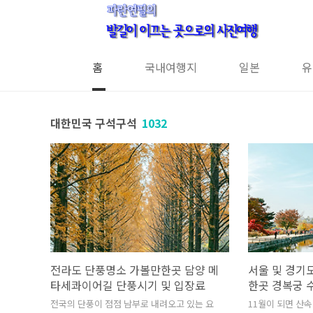
본문 바로가기
홈
국내여행지
일본
유
대한민국 구석구석
1032
전라도 단풍명소 가볼만한곳 담양 메
서울 및 경기
타세콰이어길 단풍시기 및 입장료
한곳 경복궁 
전국의 단풍이 점점 남부로 내려오고 있는 요
11월이 되면 산속