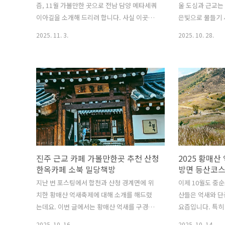
즘, 11월 가볼만한 곳으로 전남 담양 메타세쿼
울 도심과 근교는
이아길을 소개해 드리려 합니다. 사실 이곳은
은빛으로 물들기 
사계절 내내 많은 사람들이 찾는 인기 명소이
물과 자연 경관이
2025. 11. 3.
2025. 10. 28.
지만, 개인적으로는 나무들이 붉은빛과 주황
단풍 명소들은 
빛으로 물드는 가을 시즌이 가장 아름답다고
정취를 만끽할 수
생각해요. 담양은 광주 인근 남쪽에 위치해 있
특히 고궁의 고풍
는데요. 메타세쿼이아 나무의 단풍은 다른 수
색 단풍은 한국적
종보다 조금 늦게 드는 편이라 단풍 절정을 보
성곽길을 따라 펼
려면 조금 느긋하게 기다려야 합니다. 참고로
에서 잠시 벗어나
아래 사진들은 2년전 가을에 직접 다녀왔을 때
간을 제공합니다.
촬영한 것으로, 촬영일은 재작년 11월 22일이
수원화성, 광릉수
었어요. 그때가 메타길 단풍이 거의 절정이었
니고 있어 다양한
는데, 올해도 아마 11월 중하순쯤이면 가장 아
는 곳들입니다. 
진주 근교 카페 가볼만한곳 추천 산청
2025 황매
름다운 풍경을 볼 수 있을 것 같습니다. 담양
궁에서 전통의 미
한옥카페 소북 밀당책방
방면 등산코스
메타세콰이어길 입장료 및 주차장2000년대
네스코 세계유산
지난 번 포스팅에서 합천과 산청 경계면에 위
이제 10월도 중
초..
걸으며 가을을 느껴
치한 황매산 억새축제에 대해 소개를 해드렸
산들은 억새와 단
는데요. 이번 글에서는 황매산 억새를 구경한
요즘입니다. 특히
뒤 내려오는 길에 잠깐 들르게 되었던 산청 한
새가 장관을 이루
2025. 10. 16.
2025. 10. 14.