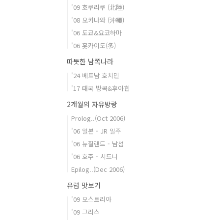
'09 호쿠리쿠 (北陸)
'08 오키나와 (沖繩)
'06 도쿄&요코하마
'06 홋카이도(冬)
따뜻한 남쪽나라
'24 베트남 호치민
'17 태국 방콕&후아힌
2개월의 자유방랑
Prolog..(Oct 2006)
'06 일본 - JR 일주
'06 뉴질랜드 - 남섬
'06 호주 - 시드니
Epilog..(Dec 2006)
유럽 맛보기
'09 오스트리아
'09 그리스