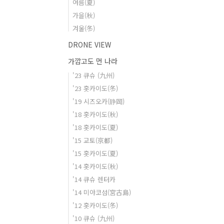
여름(夏)
가을(秋)
겨울(冬)
DRONE VIEW
가깝고도 먼 나라
'23 큐슈 (九州)
'23 홋카이도(冬)
'19 시즈오카(静岡)
'18 홋카이도(秋)
'18 홋카이도(夏)
'15 교토(京都)
'15 홋카이도(夏)
'14 홋카이도(秋)
'14 큐슈 렌터카
'14 미야코섬(宮古島)
'12 홋카이도(冬)
'10 큐슈 (九州)