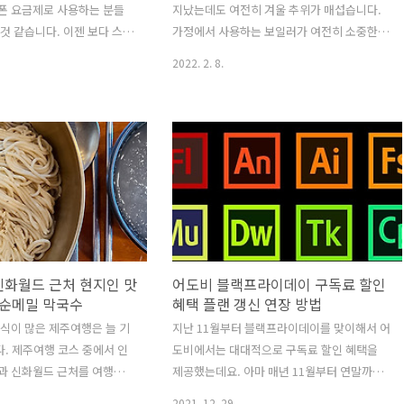
폰 요금제로 사용하는 분들
지났는데도 여전히 겨울 추위가 매섭습니다.
 것 같습니다. 이젠 보다 스마
가정에서 사용하는 보일러가 여전히 소중한
늘어나는 만큼 통신사 대리
시기이기도 한데요. 사용하는 보일러가 오래
2022. 2. 8.
제로 구입하는 것 보다는 차
되어 보일러 교체를 하며, 최근 정부에서 지원
로 구입해서 저렴한 알뜰폰
하는 친환경 보일러 지원금 신청에 관한 내용
 것이 더 효율적이라고 생
및 필요서류를 알아보고, 또한 친환경 콘덴싱
아지고 있는데요. 저역시 오
보일러인 린나이 RC600 보일러 교체 후기를
 계속 사용해오고 있는 중
남겨볼까 합니다. 보일러를 교체하게 된 계기
하고 있는 알뜰폰은 kt m 모
는 새로 이사를 하게 되면서 이사가는 집의 기
 자급제 단말기를 구입하는
존 보일러가 꽤 오래전에 사용하던 보일러이
지만, 데이터를 그리 많이 쓰
기도 하고, 이전에 살던 거주자의 얘기에 따르
 저렴한 월 요금제를 사용했
면 잦은 고장을 일으키기도 해서 교체해 주는
면 오히려 더 이익일 수도 있
것이 낫겠다 싶어 보일러 교체를 하기로 마음
신화월드 근처 현지인 맛
어도비 블랙프라이데이 구독료 할인
 없기 때문에 언제든지 쉽게 다
먹었습니다. 무엇보다 자가로 들어가는 집이
 순메밀 막국수
혜택 플랜 갱신 연장 방법
탈 수 있는 장점이 있습니다.
라 내부 인테리어까지 모두 하기로 마음 먹어
음식이 많은 제주여행은 늘 기
지난 11월부터 블랙프라이데이를 맞이해서 어
서 기왕이면 보..
. 제주여행 코스 중에서 인
도비에서는 대대적으로 구독료 할인 혜택을
과 신화월드 근처를 여행하
제공했는데요. 아마 매년 11월부터 연말까지
 들러 맛나게 먹었던 제주 현
이 혜택을 통해 어도비 앱들을 구독하며 사용
2021. 12. 29.