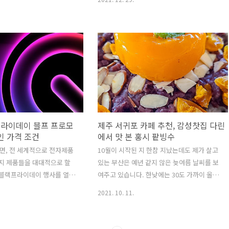
 추천을 해드릴까 합니다. 바
하는 분들이 많이 계실 것 같습니다. 저의 경우
막국수 식당인데요. 제주에 사
에도 재작년 블랙프라이데이 때부터 40% 할
 함께 다녔던 여행이어서 그
인된 금액인 매월 35,200원으로 어도비의 모
맛집 식당들은 지인이 모두
든 앱들을 사용해오고 있는데요. 다만, 이 할인
하게 따라다니기만 했던 여
구독료의 경우 1년 동안만 유효한 금액입니다.
던 음식은 꽤 만족스러웠습
즉, 우리가 핸드폰 약정으로 할인된 요금을 사
인들 위주의 맛집들을 많이 찾
용하듯이 어도비 블랙프라이데이 할인 구독료
 육지에서는 쉽게 맛보지 못
역시 1년 약정으로 사용을 하게 되는 것이지
라고요. 그 중 기억에 남는 식
요. 어도비의 경우, 1년이 지나면 다시 원래의
로 제주 서쪽 여행지로 많이
금액인 월 62,000원의 구독료를 내야 합니다.
라이데이 블프 프로모
제주 서귀포 카페 추천, 감성찻집 다린
 신화월드 근처에 위치한 제
기껏 1년 동안 할인된 금액으로 잘 사용을 해
인 가격 조건
에서 맛 본 홍시 팥빙수
 식당입니다. 대개 메밀 막국
왔고, 또 앞으로도 계속 사용을 해야..
되면, 전 세계적으로 전자제품
10월이 시작된 지 한참 지났는데도 제가 살고
지 제품들을 대대적으로 할
있는 부산은 예년 같지 않은 늦여름 날씨를 보
 블랙프라이데이 행사를 열곤
여주고 있습니다. 한낮에는 30도 가까이 올라
고 싶었던 물건들이 있으면 이
가고 있고, 아직도 긴 팔옷을 꺼내기는 조금 이
2021. 10. 11.
 할인된 가격으로 구입하는
른 감이 있기도 한데요. 그래서인지 지금도 여
텐데요. 눈에 보이는 제품 뿐
전히 시원한 아이스크림이나 팥빙수가 땡기기
독 경제에서도 블랙프라이데이
도 합니다. 얼마 전 제주여행을 갔을 때에도 날