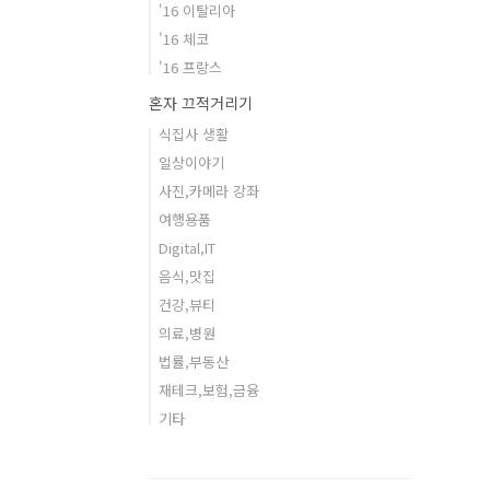
'16 이탈리아
'16 체코
'16 프랑스
혼자 끄적거리기
식집사 생활
일상이야기
사진,카메라 강좌
여행용품
Digital,IT
음식,맛집
건강,뷰티
의료,병원
법률,부동산
재테크,보험,금융
기타