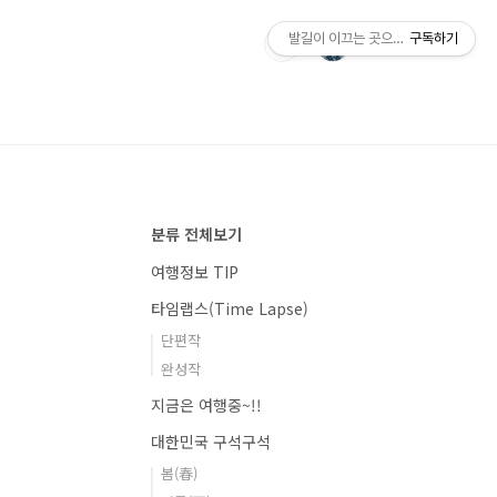
발길이 이끄는 곳으로의 사진여행
구독하기
분류 전체보기
여행정보 TIP
타임랩스(Time Lapse)
단편작
완성작
지금은 여행중~!!
대한민국 구석구석
봄(春)