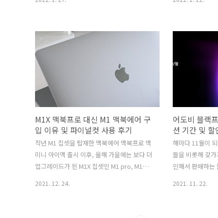
그래서 겨울철에는 가습기가 필수 제품이기도
지인 맛집이 있어
합니다. 특히 저처럼 만성 비염을 앓고 계신다
로 제주 순메밀 
면 더더욱 필요하지요. 안그래도 근 2년 가까
는 현지인 지인과
이 이어져 온 코로나 때문에 집에 있는 시간이
런지 여행코스와 
더욱 많아져서 집 안에 놓고 사용할 가습기가
준비를 해줘서 편
하나 필요했습니다. 예전에는 책상 위에 놓고
행이었지만, 먹었
쓰는 USB 전원용 작은 가습기를 놓고 쓰기는
니다. 특히 현지
했지만, 크기와 용량도 작고 크게 가습 효과도
아갔던 것 같은데
없는 것 같아 이번에는 비용이 좀 들더라도 제
하는 것들도 많더
대로 구입을 하기로 했어요. 가습기의 경우, 구
당이 있었으니 바
M1X 맥북프로 대신 M1 맥북에어 구
어도비 블랙프
동되는 방식에 따라 종류가 여러가지가 있습
들 가는 오설록과
입 이유 및 파이널컷 사용 후기
션 기간 및 할
니다. 일반적으로 시중에 많이 판매되는 가..
주 순메밀 막국수
작년 M1 칩셋을 탑재한 맥북에어 맥북프로 맥
해마다 11월이 
수라 하면, 강원..
미니 아이맥 출시 이후, 올해 가을에는 보다 더
들을 비롯해 갖가
업그레이드가 된 M1X 칩셋인 M1 pro, M1
인해서 판매하는
max가 달린 새로운 맥북프로가 출시되었습니
합니다. 평소 사
2021. 12. 24.
2021. 11. 22.
다. 애플에서 ARM 기반으로 만든 M1 및 M1X
때까지 참았다가
칩셋은 기존 인텔 CPU 보다 훨씬 효율적이고
분들도 많이 계실
고성능을 뽑아 주게 되어 많은 사람들이 새로
만이 아니라 구