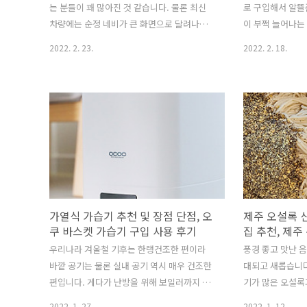
는 분들이 꽤 많아진 것 같습니다. 물론 최신
로 구입해서 알뜰
차량에는 순정 네비가 큰 화면으로 달려나오
이 부쩍 늘어나는
는 차량들도 있지만, 저처럼 구형 차량이거나
트한 소비자들이 
2022. 2. 23.
2022. 2. 18.
스마트폰 네비의 정확도를 더 신뢰하는 분들
점에서 비싼 요금
은 아무래도 스마트폰 네비를 더 자주 사용하
라리 자급제 폰으
는 편이지요. 저역시 오래전부터 스마트폰 네
요금제를 사용하는
비를 사용하고 있고, 또한 폰으로 블루투스를
각하는 분들이 많
통해 음악을 듣다 보니 차량에서 스마트폰을
래전부터 알뜰폰을
거치할 수 있는 거치대가 필수품이 되었습니
입니다. 제가 사용
다. 스마트폰이 무선충전을 지원하기 이전까
바일인데요. 물론
지는 일일이 충전케이블 유선으로 충전을 해
비용이 비싸긴 하
야 했기 때문에 그냥 튼튼하고 지지력이 좋은
는 분이 아니라면
거치대를 구입해서 사용을 해 왔었는데요. 어
을 경우, 길게 보
가열식 가습기 추천 및 장점 단점, 오
제주 오설록 
느 순간부터 이제 스마트폰도 무선충전을 지
고, 또한 약정이
쿠 바스켓 가습기 구입 사용 후기
집 추천, 제주
원하는 시대가 되었고, 차량용 충전기 역시 무
른 요금제로 갈아
우리나라 겨울철 기후는 한랭건조한 편이라
풍경 좋고 맛난 
선으로 충전할 수 있는 차량..
같은 데이터 ..
바깥 공기는 물론 실내 공기 역시 매우 건조한
대되고 새롭습니다
편입니다. 게다가 난방을 위해 보일러까지 가
기가 많은 오설록
동을 하게 되면, 건조함이 더해지게 되는데요.
던 중 점심시간에
2022. 1. 27.
2022. 1. 12.